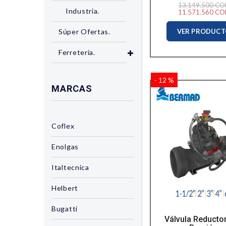
13.149.500 CO
Industria.
11.571.560 CO
VER PRODUC
Súper Ofertas.
Ferretería.
- 12 %
MARCAS
Coflex
Enolgas
Italtecnica
Helbert
Bugatti
Válvula Reducto