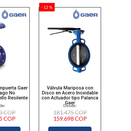
- 12 %
mpuerta Gaer
Válvula Mariposa con
ago No
Disco en Acero Inoxidable
llo Resilente
con Actuador tipo Palanca
Gaer
de:
Desde:
63 COP
181.475 COP
55 COP
159.698 COP