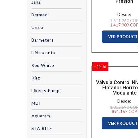
Presión
Janz
Desde:
Bermad
1.611.260 CO
1.417.909 CO
Urrea
VER PRODUC
Barmeters
Hidroconta
Red White
- 12 %
Kitz
Válvula Control Ni
Flotador Horizo
Liberty Pumps
Modulante
Desde:
MDI
1.012.690 CO
891.167 COP
Aquaram
VER PRODUC
STA RITE