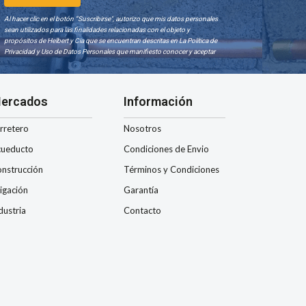
Al hacer clic en el botón “Suscribirse", autorizo que mis datos personales
sean utilizados para las finalidades relacionadas con el objeto y
propósitos de Helbert y Cia que se encuentran descritas en La Política de
Privacidad y Uso de Datos Personales que manifiesto conocer y aceptar
ercados
Información
rretero
Nosotros
ueducto
Condiciones de Envio
nstrucción
Términos y Condiciones
rigación
Garantía
dustria
Contacto