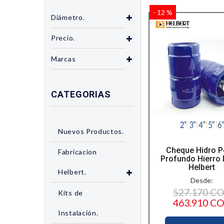
- 12 %
Diámetro.
Precio.
Marcas
CATEGORIAS
Nuevos Productos.
Cheque Hidro 
Fabricacion
Profundo Hierro 
Helbert
Helbert.
Desde:
527.170 C
Kits de
463.910 C
Instalación.