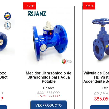
- 12 %
- 12 %
Pozo
Medidor Ultrasónico o de
Válvula de Co
Dúctil
Ultrasonidos para Agua
HD Vást
Potable
Ascendente Se
Desde:
Des
OP
6.331.355 COP
437.5
5.571.592 COP
OP
385.0
VER PRODUCTO