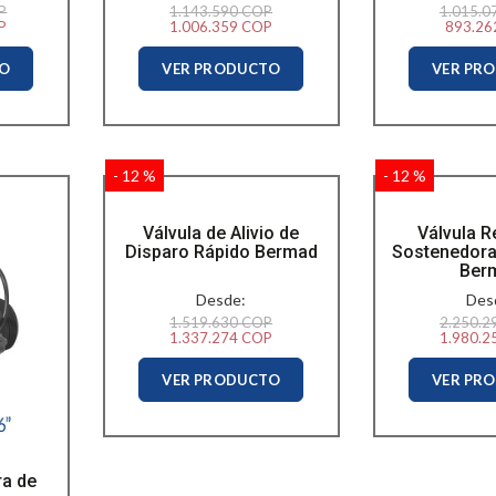
P
1.143.590 COP
1.015.0
P
1.006.359 COP
893.26
TO
VER PRODUCTO
VER PR
- 12 %
- 12 %
Válvula de Alivio de
Válvula R
Disparo Rápido Bermad
Sostenedora
Ber
Desde:
Des
1.519.630 COP
2.250.2
1.337.274 COP
1.980.2
VER PRODUCTO
VER PR
ra de