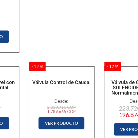
P
P
TO
- 12 %
- 12 %
vel con
Válvula Control de Caudal
Válvula de 
ntal
SOLENOIDE
Normalment
Desde:
Des
P
2.033.710 COP
223.7
1.789.665 COP
196.8
TO
VER PRODUCTO
VER PR