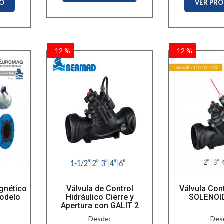
TO
VER PR
- 12 %
- 12 %
gnético
Válvula de Control
Válvula Con
Modelo
Hidráulico Cierre y
SOLENOID
Apertura con GALIT 2
Desde:
Des