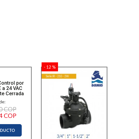
- 12 %
Control por
 a 24 VAC
e Cerrada
de:
20 COP
74 COP
ODUCTO