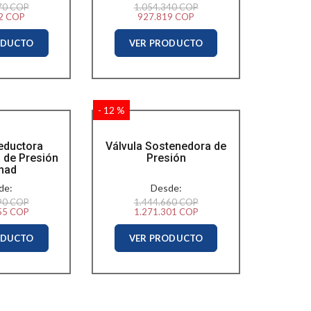
70 COP
1.054.340 COP
2 COP
927.819 COP
ODUCTO
VER PRODUCTO
- 12 %
eductora
Válvula Sostenedora de
 de Presión
Presión
mad
de:
Desde:
90 COP
1.444.660 COP
55 COP
1.271.301 COP
ODUCTO
VER PRODUCTO