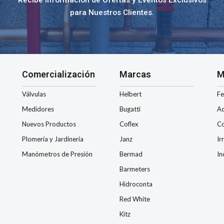
para Nuestros Clientes.
Comercialización
Marcas
M
Válvulas
Helbert
Fe
Medidores
Bugatti
Ac
Nuevos Productos
Coflex
Co
Plomería y Jardinería
Janz
Ir
Manómetros de Presión
Bermad
In
Barmeters
Hidroconta
Red White
Kitz