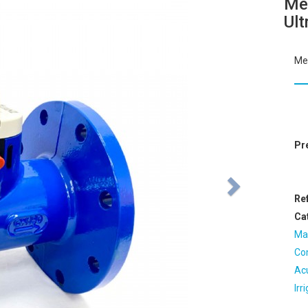
Med
Ult
Med
Pr
Re
Ca
Ma
Co
Ac
Irr