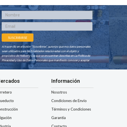
Al hacer clic en el botón “Suscribirse", autorizo que mis datos personales
sean utilizados para las finalidades relacionadas con el objeto y
propósitos de Helbert y Cia que se encuentran descritas en La Política de
Privacidad y Uso de Datos Personales que manifiesto conocer y aceptar
ercados
Información
rretero
Nosotros
ueducto
Condiciones de Envio
nstrucción
Términos y Condiciones
rigación
Garantía
dustria
Contacto