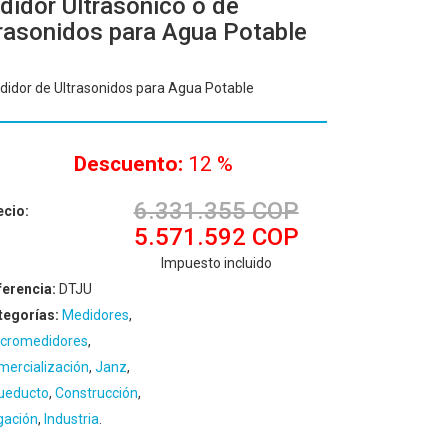
idor Ultrasónico o de
rasonidos para Agua Potable
idor de Ultrasonidos para Agua Potable
Descuento:
12 %
6.331.355 COP
ecio:
5.571.592 COP
Impuesto incluido
ferencia:
DTJU
tegorías:
Medidores
,
cromedidores
,
mercialización
,
Janz
,
ueducto
,
Construcción
,
igación
,
Industria
.