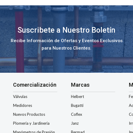
Suscribete a Nuestro Boletín
Recibe Información de Ofertas y Eventos Exclusivos
para Nuestros Clientes.
Comercialización
Marcas
M
Válvulas
Helbert
Fe
Medidores
Bugatti
Ac
Nuevos Productos
Coflex
Co
Plomería y Jardinería
Janz
Ir
Manómetros de Presión
Bermad
In