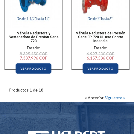
Válvula Reductora y
Válvula Reductora de Presión
Sostenedora de Presión Serie
Serie FP 720 UL uso Contra
723
Incendio
Desde:
Desde:
8.395.450 COP
6.997.200 COP
7.387.996 COP
6.157.536 COP
VER PRODUCTO
VER PRODUCTO
Productos 1 de 18
« Anterior
Siguiente »