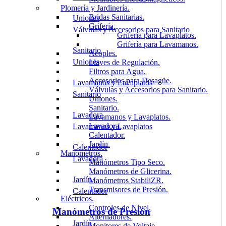
Plomería y Jardinería.
Bridas Sanitarias.
Uniones
Grifería.
Válvulas y Accesorios para Sanitario
Grifería para Lavaplatos.
Grifería para Lavamanos.
Sanitario
Acoples.
Uniones
Llaves de Regulación.
Filtros para Agua.
Accesorios para Desagüe.
Lavamanos y Lavaplatos
Válvulas y Accesorios para Sanitario.
Sanitario
Uniones.
Sanitario.
Lavadora
Lavamanos y Lavaplatos.
Lavadora.
Lavamanos y Lavaplatos
Calentador.
Jardín.
Calentador
Manómetros.
Lavadora
Manómetros Tipo Seco.
Manómetros de Glicerina.
Jardín
Manómetros StabiliZR.
Transmisores de Presión.
Calentador
Eléctricos.
Controles de Nivel.
Manómetros de Presión
Alternadores.
Jardín
Monitores de Voltaje.