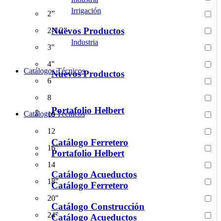
Irrigación
2”
Nuevos Productos
2-1/2”
Industria
3"
4"
Catálogos Técnicos
Nuevos Productos
6
8
Portafolio Helbert
Catálogos Técnicos
10
12
Catálogo Ferretero
16"
Portafolio Helbert
14
Catálogo Acueductos
18"
Catálogo Ferretero
20"
Catálogo Construcción
24"
Catálogo Acueductos