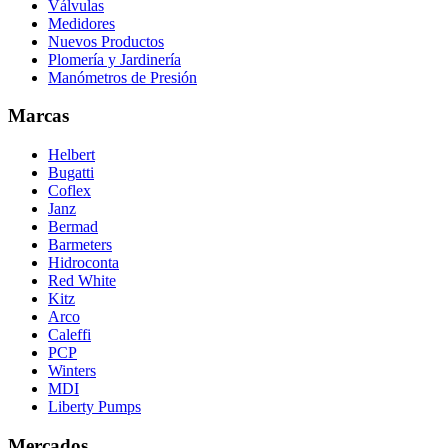
Válvulas
Medidores
Nuevos Productos
Plomería y Jardinería
Manómetros de Presión
Marcas
Helbert
Bugatti
Coflex
Janz
Bermad
Barmeters
Hidroconta
Red White
Kitz
Arco
Caleffi
PCP
Winters
MDI
Liberty Pumps
Mercados