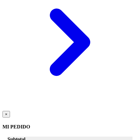
×
MI PEDIDO
Subtotal