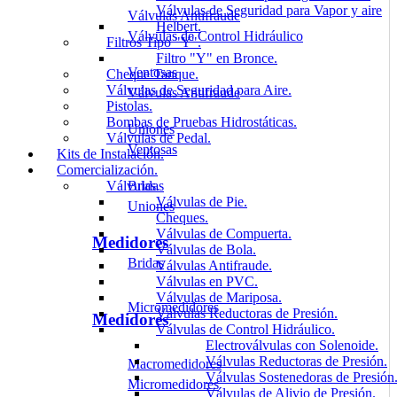
Válvulas de Seguridad para Vapor y aire
Válvulas Antifraude
Helbert.
Válvulas de Control Hidráulico
Filtros Tipo "Y".
Filtro "Y" en Bronce.
Ventosas
Cheque Tanque.
Válvulas de Seguridad para Aire.
Válvulas Antifraude
Pistolas.
Bombas de Pruebas Hidrostáticas.
Uniones
Válvulas de Pedal.
Ventosas
Kits de Instalación.
Comercialización.
Bridas
Válvulas.
Válvulas de Pie.
Uniones
Cheques.
Válvulas de Compuerta.
Medidores
Válvulas de Bola.
Bridas
Válvulas Antifraude.
Válvulas en PVC.
Válvulas de Mariposa.
Micromedidores
Válvulas Reductoras de Presión.
Medidores
Válvulas de Control Hidráulico.
Electroválvulas con Solenoide.
Válvulas Reductoras de Presión.
Macromedidores
Válvulas Sostenedoras de Presión
Micromedidores
Válvulas de Alivio de Presión.