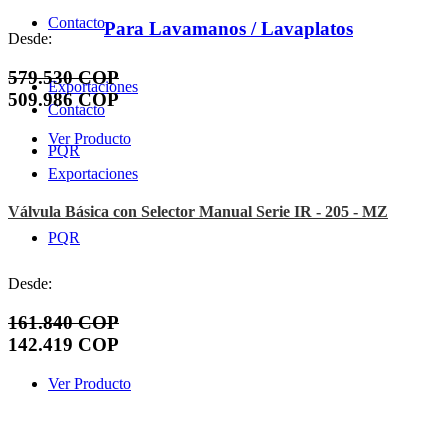
Contacto
Para Lavamanos / Lavaplatos
Desde:
579.530 COP
Exportaciones
509.986 COP
Contacto
Ver Producto
PQR
Exportaciones
Válvula Básica con Selector Manual Serie IR - 205 - MZ
PQR
Desde:
161.840 COP
142.419 COP
Ver Producto