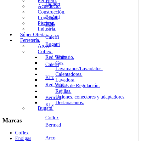
Ferretero.
Helbert
Acueducto.
Construcción.
Bugatti
Irrigación.
Piscinas.
PCP
Industria.
Súper Ofertas.
Caleffi
Ferretería.
Bugatti
Arco.
Coflex.
Red White
Sanitario.
Gas.
Caleffi
Lavamanos/Lavaplatos.
Calentadores.
Kitz
Lavadora.
Red White
Llaves de Regulación.
Rejillas.
Uniones, conectores y adaptadores.
Bermad
Destapacaños.
Kitz
Bugatti.
Coflex
Marcas
Bermad
Coflex
Arco
Enolgas