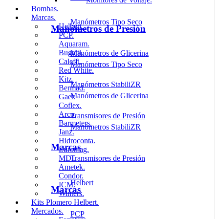
Bombas.
Marcas.
Manómetros Tipo Seco
Helbert.
Manómetros de Presión
PCP.
Aquaram.
Bugatti.
Manómetros de Glicerina
Caleffi.
Manómetros Tipo Seco
Red White.
Kitz.
Manómetros StabiliZR
Bermad.
Manómetros de Glicerina
Gaer.
Coflex.
Arco.
Transmisores de Presión
Barmeters.
Manómetros StabiliZR
Janz.
Hidroconta.
Marcas
Euromag.
Transmisores de Presión
MDI.
Ametek.
Condor.
Helbert
ICM.
Marcas
Winters.
Kits Plomero Helbert.
Mercados.
PCP