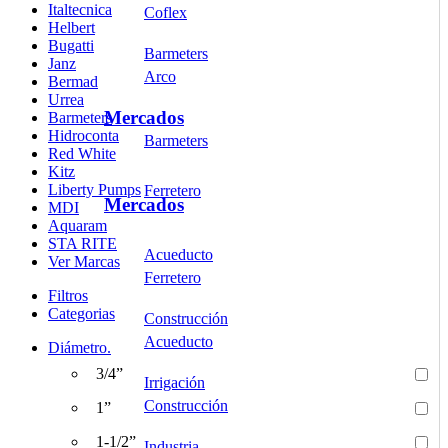
Italtecnica
Coflex
Helbert
Bugatti
Barmeters
Janz
Arco
Bermad
Urrea
Mercados
Barmeters
Hidroconta
Barmeters
Red White
Kitz
Liberty Pumps
Ferretero
Mercados
MDI
Aquaram
STA RITE
Acueducto
Ver Marcas
Ferretero
Filtros
Categorias
Construcción
Acueducto
Diámetro.
3/4”
Irrigación
Construcción
1”
1-1/2”
Industria