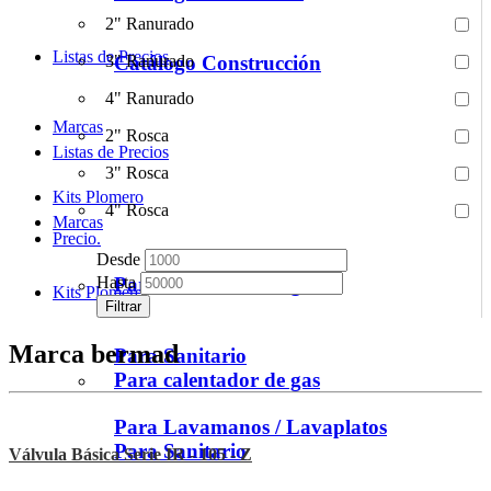
2" Ranurado
Listas de Precios
3" Ranurado
Catálogo Construcción
4" Ranurado
Marcas
2" Rosca
Listas de Precios
3" Rosca
Kits Plomero
4" Rosca
Marcas
Precio.
Desde
Hasta
Para calentador de gas
Kits Plomero
Filtrar
Marca bermad
Para Sanitario
Para calentador de gas
Para Lavamanos / Lavaplatos
Para Sanitario
Válvula Básica Serie IR - 105 - Z