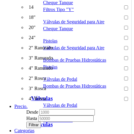
Cheque Tanque
14
Filtros Tipo "Y"
18"
Válvulas de Seguridad para Aire
20"
Cheque Tanque
24"
Pistolas
2" Ranurado
Válvulas de Seguridad para Aire
3" Ranurado
Bombas de Pruebas Hidrostáticas
Pistolas
4" Ranurado
2" Rosca
Válvulas de Pedal
Bombas de Pruebas Hidrostáticas
3" Rosca
Válvulas
4" Rosca
Válvulas de Pedal
Precio.
Desde
Hasta
Válvulas de Pie
Válvulas
Filtrar
Categorias