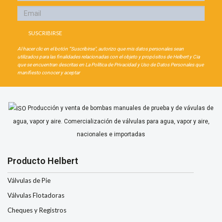
Al hacer clic en el botón “Suscribirse", autorizo que mis datos personales sean
utilizados para las finalidades relacionadas con el objeto y propósitos de Helbert y Cia
que se encuentran descritas en La Política de Privacidad y Uso de Datos Personales que
manifiesto conocer y aceptar
Producción y venta de bombas manuales de prueba y de vávulas de
agua, vapor y aire. Comercialización de válvulas para agua, vapor y aire,
nacionales e importadas
Producto Helbert
Válvulas de Pie
Válvulas Flotadoras
Cheques y Registros