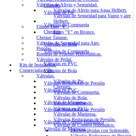
Válvulas de Alivio y Seguridad.
Cheques
Válvulas de Alivio para Agua Helbert.
Válvulas de Pie
Válvulas de Seguridad para Vapor y aire
Helbert.
Válvulas de Compuerta
Filtros Tipo "Y".
Cheques
Filtro "Y" en Bronce.
Cheque Tanque.
Válvulas de Seguridad para Aire.
Válvulas de Bola
Pistolas.
Válvulas de Compuerta
Bombas de Pruebas Hidrostáticas.
Válvulas de Pedal.
Válvulas en PVC
Kits de Instalación.
Comercialización.
Válvulas de Bola
Válvulas.
Válvulas de Pie.
Válvulas Reductoras de Presión
Cheques.
Válvulas en PVC
Válvulas de Compuerta.
Válvulas de Bola.
Válvulas de Mariposa
Válvulas Antifraude.
Válvulas en PVC.
Válvulas Reductoras de Presión
Válvulas de Mariposa.
Válvulas Reductoras de Presión.
Válvulas de Control Hidráulico
Válvulas de Control Hidráulico.
Válvulas de Mariposa
Electroválvulas con Solenoide.
Válvulas Reductoras de Presión.