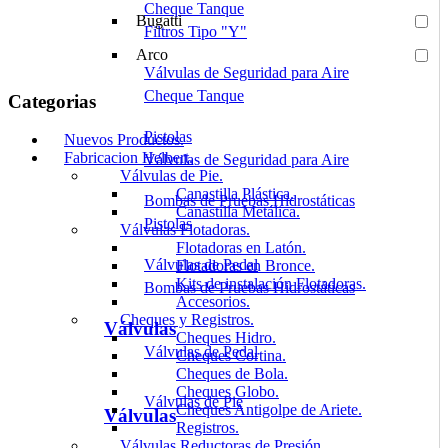
Cheque Tanque
Bugatti
Filtros Tipo "Y"
Arco
Válvulas de Seguridad para Aire
Cheque Tanque
Categorias
Pistolas
Nuevos Productos.
Fabricacion Helbert.
Válvulas de Seguridad para Aire
Válvulas de Pie.
Canastilla Plástica.
Bombas de Pruebas Hidrostáticas
Canastilla Metálica.
Pistolas
Válvulas Flotadoras.
Flotadoras en Latón.
Válvulas de Pedal
Flotadoras en Bronce.
Kits de instalación Flotadoras.
Bombas de Pruebas Hidrostáticas
Accesorios.
Cheques y Registros.
Válvulas
Cheques Hidro.
Válvulas de Pedal
Cheques Cortina.
Cheques de Bola.
Cheques Globo.
Válvulas de Pie
Cheques Antigolpe de Ariete.
Válvulas
Registros.
Válvulas Reductoras de Presión.