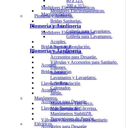
80 a 125.
200 a 315.
Medidores Electromagnéticos
Medidores Electromagnéticos.
Macromedidores
Plomería y Jardinería.
Bridas Sanitarias.
Plomería y Jardinería
Grifería.
Grifería para Lavaplatos.
Medidores Electromagnéticos
Grifería para Lavamanos.
Acoples.
Bridas Sanitarias
Llaves de Regulación.
Plomería y Jardinería
Filtros para Agua.
Accesorios para Desagüe.
Válvulas y Accesorios para Sanitario.
Acoples
Uniones.
Bridas Sanitarias
Sanitario.
Lavamanos y Lavaplatos.
Lavadora.
Llaves de Regulación
Calentador.
Acoples
Jardín.
Manómetros.
Accesorios para Desagüe
Manómetros Tipo Seco.
Llaves de Regulación
Manómetros de Glicerina.
Manómetros StabiliZR.
Transmisores de Presión.
Válvulas y Accesorios para Sanitario
Eléctricos.
Accesorios para Desagüe