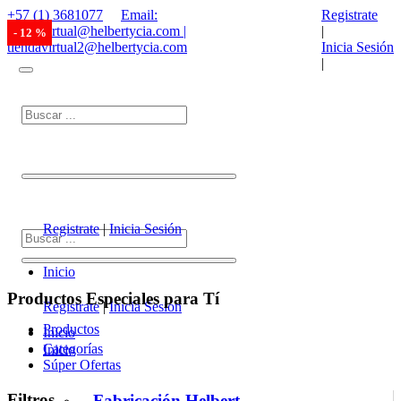
+57 (1) 3681077
Email:
Registrate
tiendavirtual@helbertycia.com |
|
- 12 %
- 12 %
- 12 %
- 12 %
- 12 %
- 12 %
tiendavirtual2@helbertycia.com
Inicia Sesión
|
Registrate
|
Inicia Sesión
Inicio
Productos Especiales para Tí
Registrate
|
Inicia Sesión
Productos
Inicio
Categorías
Inicio
Súper Ofertas
Filtros
Fabricación Helbert