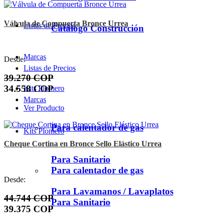
Válvula de Compuerta Bronce Urrea
Listas de Precios
Catálogo Construcción
Marcas
Desde:
Listas de Precios
39.270 COP
34.558 COP
Kits Plomero
Marcas
Ver Producto
Para calentador de gas
Kits Plomero
Cheque Cortina en Bronce Sello Elástico Urrea
Para Sanitario
Para calentador de gas
Desde:
Para Lavamanos / Lavaplatos
44.744 COP
Para Sanitario
39.375 COP