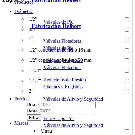
Productos
Diámetro.
1/2"
Válvulas de Pie
Fabricación Helbert
3/4”
1”
Válvulas Flotadoras
Válvulas de Pie
1/2" conexión polietileno 16 mm
1/2" conexión polietileno 20 mm
Cheques y Registros
Válvulas Flotadoras
1-1/4”
Reductoras de Presión
1-1/2”
Cheques y Registros
2”
Precio.
Válvulas de Alivio y Seguridad
Desde
Reductoras de Presión
Hasta
Filtrar
Filtros Tipo "Y"
Marcas
Válvulas de Alivio y Seguridad
Urrea