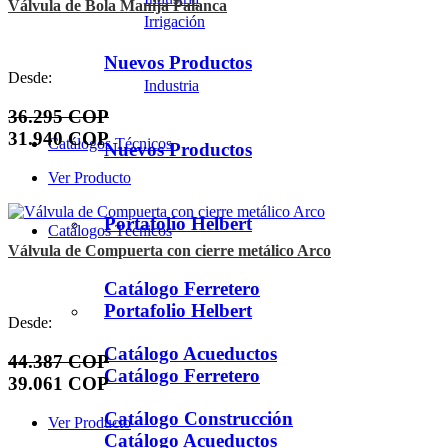
Válvula de Bola Manija Palanca
Irrigación
Nuevos Productos
Desde:
Industria
36.295 COP
31.940 COP
Catálogos Técnicos
Nuevos Productos
Ver Producto
Portafolio Helbert
Catálogos Técnicos
Válvula de Compuerta con cierre metálico Arco
Catálogo Ferretero
Portafolio Helbert
Desde:
Catálogo Acueductos
44.387 COP
Catálogo Ferretero
39.061 COP
Catálogo Construcción
Ver Producto
Catálogo Acueductos