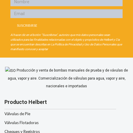
Al hacer clic en el botón “Suscribirse", autorizo que mis datos personales sean
utilizados para las finalidades relacionadas con el objeto y propósitos de Helbert y Cia
que se encuentran descritas en La Política de Privacidad y Uso de Datos Personales que
manifiesto conocer y aceptar
Producción y venta de bombas manuales de prueba y de vávulas de
agua, vapor y aire. Comercialización de válvulas para agua, vapor y aire,
nacionales e importadas
Producto Helbert
Válvulas de Pie
Válvulas Flotadoras
Cheques y Registros