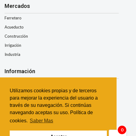
Mercados
Ferretero
Acueducto
Construcción
Irrigación
Industria
Información
Nosotros
Utilizamos cookies propias y de terceros
Condiciones de Envio
para mejorar la experiencia del usuario a
Términos y Condiciones
través de su navegación. Si continúas
Garantía
navegando aceptas su uso. Política de
Contacto
cookies.
Saber Mas
0