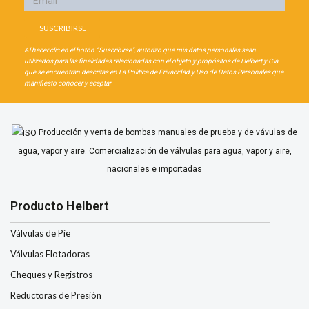
Al hacer clic en el botón “Suscribirse", autorizo que mis datos personales sean
utilizados para las finalidades relacionadas con el objeto y propósitos de Helbert y Cia
que se encuentran descritas en La Política de Privacidad y Uso de Datos Personales que
manifiesto conocer y aceptar
Producción y venta de bombas manuales de prueba y de vávulas de
agua, vapor y aire. Comercialización de válvulas para agua, vapor y aire,
nacionales e importadas
Producto Helbert
Válvulas de Pie
Válvulas Flotadoras
Cheques y Registros
Reductoras de Presión