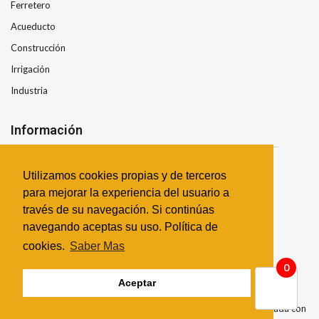
Ferretero
Acueducto
Construcción
Irrigación
Industria
Información
Nosotros
Utilizamos cookies propias y de terceros
Condiciones de Envio
para mejorar la experiencia del usuario a
Términos y Condiciones
través de su navegación. Si continúas
Garantía
navegando aceptas su uso. Política de
Contacto
cookies.
Saber Mas
0
Aceptar
©
2026 Todos los derechos reservados | Esta página fue realizada con