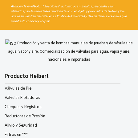
Al hacer clic en el botón “Suscribirse", autorizo que mis datos personales sean
utilizados para las finalidades relacionadas con el objeto y propósitos de Helbert y Cia
que se encuentran descritas en La Política de Privacidad y Uso de Datos Personales que
manifiesto conocer y aceptar
Producción y venta de bombas manuales de prueba y de vávulas de
agua, vapor y aire. Comercialización de válvulas para agua, vapor y aire,
nacionales e importadas
Producto Helbert
Válvulas de Pie
Válvulas Flotadoras
Cheques y Registros
Reductoras de Presión
Alivio y Seguridad
Filtros en "Y"