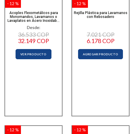
- 12 %
- 12 %
Acoples Flexometálicos para
Rejilla Plástica para Lavamanos
Monomandos, Lavamanos o
con Rebosadero
Lavaplatos en Acero Inoxidab...
Desde:
36.533 COP
7.021 COP
32.149 COP
6.178 COP
VER PRODUCTO
AGREGAR PRODUCTO
- 12 %
- 12 %