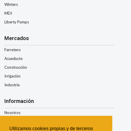
Winters
MDI
Liberty Pumps
Mercados
Ferretero
Acueducto
Construcción
Irrigación
Industria
Información
Nosotros
Condiciones de Envio
Utilizamos cookies propias y de terceros
Términos y Condiciones