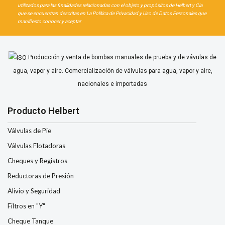
utilizados para las finalidades relacionadas con el objeto y propósitos de Helbert y Cia
que se encuentran descritas en La Política de Privacidad y Uso de Datos Personales que
manifiesto conocer y aceptar
Producción y venta de bombas manuales de prueba y de vávulas de
agua, vapor y aire. Comercialización de válvulas para agua, vapor y aire,
nacionales e importadas
Producto Helbert
Válvulas de Pie
Válvulas Flotadoras
Cheques y Registros
Reductoras de Presión
Alivio y Seguridad
Filtros en "Y"
Cheque Tanque