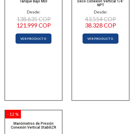
Tanque Bajo MDI
Seco Conexión Vertical 1/4”
NPT
Desde:
Desde:
138.635 COP
43.554 COP
121.999 COP
38.328 COP
VER PRODUCTO
VER PRODUCTO
- 12 %
Manómetros de Presión
Conexión Vertical StabiliZR