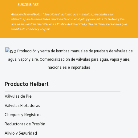
Al hacer clic en el botón “Suscribirse", autorizo que mis datos personales sean
utilizados para las finalidades relacionadas con el objeto y propósitos de Helbert y Cia
que se encuentran descritas en La Política de Privacidad y Uso de Datos Personales que
manifiesto conocer y aceptar
Producción y venta de bombas manuales de prueba y de vávulas de
agua, vapor y aire. Comercialización de válvulas para agua, vapor y aire,
nacionales e importadas
Producto Helbert
Válvulas de Pie
Válvulas Flotadoras
Cheques y Registros
Reductoras de Presión
Alivio y Seguridad