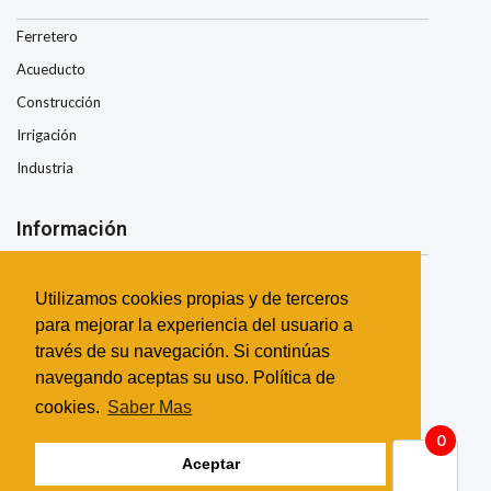
Ferretero
Acueducto
Construcción
Irrigación
Industria
Información
Nosotros
Utilizamos cookies propias y de terceros
Condiciones de Envio
para mejorar la experiencia del usuario a
Términos y Condiciones
través de su navegación. Si continúas
Garantía
navegando aceptas su uso. Política de
Contacto
cookies.
Saber Mas
0
Aceptar