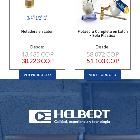
Flotadora en Latón
Flotadora Completa en Latón
- Bola Plástica
Desde:
Desde:
43.435 COP
58.072 COP
38.223 COP
51.103 COP
VER PRODUCTO
VER PRODUCTO