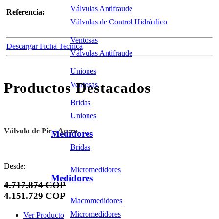
Válvulas Antifraude
Referencia:
Válvulas de Control Hidráulico
Ventosas
Descargar Ficha Tecnica
Válvulas Antifraude
Uniones
Productos Destacados
Ventosas
Bridas
Uniones
Válvula de Pie - Acero
Medidores
Bridas
Desde:
Micromedidores
Medidores
4.717.874 COP
4.151.729 COP
Macromedidores
Micromedidores
Ver Producto