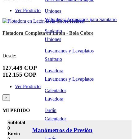
Ver Producto
Uniones
Válvulas y Accesorios para Sanitario
Sanitario
Flotadora Completa en Latón - Bola Cobre
Uniones
Lavamanos y Lavaplatos
Desde:
Sanitario
127.449 COP
Lavadora
112.155 COP
Lavamanos y Lavaplatos
Ver Producto
Calentador
×
Lavadora
MI PEDIDO
Jardín
Calentador
Subtotal
0
Manómetros de Presión
Envio
Jardín