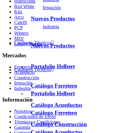
Hidroconta
Red White
Irrigación
Kitz
Arco
Nuevos Productos
Caleffi
Industria
PCP
Winters
MDI
Catálogos Técnicos
Liberty Pumps
Nuevos Productos
Mercados
Portafolio Helbert
Ferretero
Catálogos Técnicos
Acueducto
Construcción
Irrigación
Catálogo Ferretero
Industria
Portafolio Helbert
Información
Catálogo Acueductos
Nosotros
Catálogo Ferretero
Condiciones de Envio
Términos y Condiciones
Catálogo Construcción
Garantía
Catálogo Acueductos
Contacto