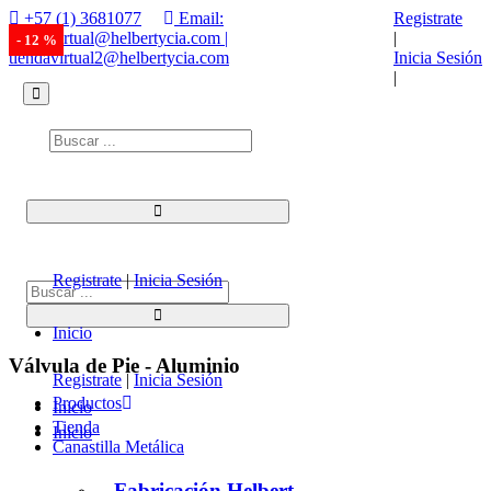
+57 (1) 3681077
Email:
Registrate
tiendavirtual@helbertycia.com |
|
- 12 %
- 12 %
- 12 %
- 12 %
tiendavirtual2@helbertycia.com
Inicia Sesión
|
Registrate
|
Inicia Sesión
Inicio
Válvula de Pie - Aluminio
Registrate
|
Inicia Sesión
Productos
Inicio
Tienda
Inicio
Canastilla Metálica
Fabricación Helbert