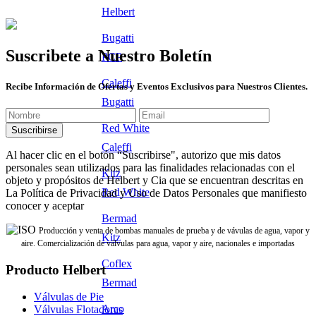
Helbert
Bugatti
Suscribete a Nuestro Boletín
PCP
Caleffi
Recibe Información de Ofertas y Eventos Exclusivos para Nuestros Clientes.
Bugatti
Red White
Caleffi
Al hacer clic en el botón “Suscribirse", autorizo que mis datos
personales sean utilizados para las finalidades relacionadas con el
Kitz
objeto y propósitos de Helbert y Cia que se encuentran descritas en
Red White
La Política de Privacidad y Uso de Datos Personales que manifiesto
conocer y aceptar
Bermad
Producción y venta de bombas manuales de prueba y de vávulas de agua, vapor y
Kitz
aire. Comercialización de válvulas para agua, vapor y aire, nacionales e importadas
Coflex
Producto Helbert
Bermad
Válvulas de Pie
Arco
Válvulas Flotadoras