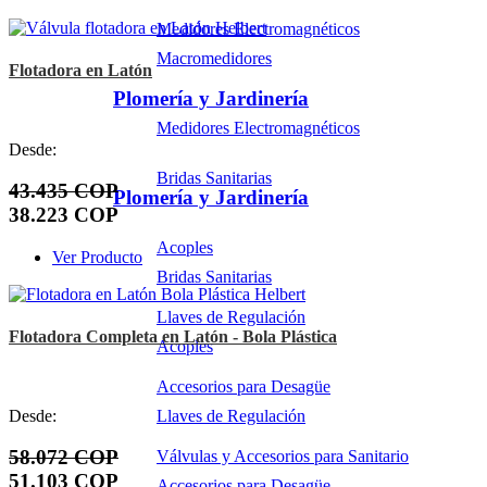
Medidores Electromagnéticos
Macromedidores
Flotadora en Latón
Plomería y Jardinería
Medidores Electromagnéticos
Desde:
Bridas Sanitarias
43.435 COP
Plomería y Jardinería
38.223 COP
Acoples
Ver Producto
Bridas Sanitarias
Llaves de Regulación
Flotadora Completa en Latón - Bola Plástica
Acoples
Accesorios para Desagüe
Desde:
Llaves de Regulación
58.072 COP
Válvulas y Accesorios para Sanitario
51.103 COP
Accesorios para Desagüe