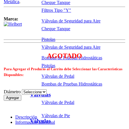
Metálica
.
Cheque Tanque
Filtros Tipo "Y"
Marca:
Válvulas de Seguridad para Aire
Cheque Tanque
Descargar Ficha Tecnica
Pistolas
Válvulas de Seguridad para Aire
AGOTADO
Bombas de Pruebas Hidrostáticas
Pistolas
Para Agregar el Producto al Carrito debe Seleccionar las Características
Disponibles:
Válvulas de Pedal
Bombas de Pruebas Hidrostáticas
Diámetro
Válvulas
Agregar
Válvulas de Pedal
Válvulas de Pie
Descripción
Válvulas
Información adicional