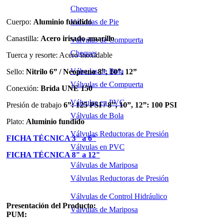
Cheques
Cuerpo:
Aluminio fundido
Válvulas de Pie
Canastilla:
Acero irisado amarillo
Válvulas de Compuerta
Cheques
Tuerca y resorte: Acero inoxidable
Válvulas de Bola
Sello:
Nitrilo 6” / Neopreno 8”, 10”, 12”
Válvulas de Compuerta
Conexión:
Brida UNE 150
Válvulas en PVC
Presión de trabajo
6”: 125 PSI / 8”, 10”, 12”: 100 PSI
Válvulas de Bola
Plato:
Aluminio fundido
Válvulas Reductoras de Presión
FICHA TÉCNICA 3" a 6"
Válvulas en PVC
FICHA TÉCNICA 8" a 12"
Válvulas de Mariposa
Válvulas Reductoras de Presión
Válvulas de Control Hidráulico
Presentación del Producto:
Válvulas de Mariposa
PUM: