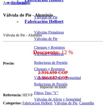
Productos
Anterior
Siguiente
Válvula de Pie - Aluminio
Válvulas de Pie
Fabricación Helbert
Válvulas Flotadoras
Válvula de Pie - Aluminio
Válvulas de Pie
Cheques y Registros
Descuento:
12 %
Válvulas Flotadoras
Reductoras de Presión
Precio:
Cheques y Registros
2.916.690 COP
2.566.687 COP
Válvulas de Alivio y Seguridad
Reductoras de Presión
Impuesto incluido
Filtros Tipo "Y"
Referencia:
HEVP
Válvulas de Alivio y Seguridad
Categorías:
Fabricacion Helbert
,
Válvulas de Pie
,
Canastilla