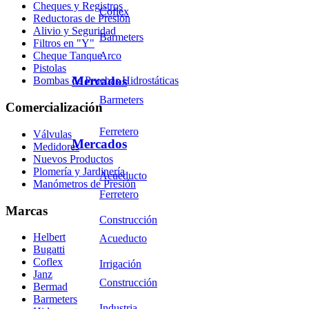
Cheques y Registros
Coflex
Reductoras de Presión
Alivio y Seguridad
Barmeters
Filtros en "Y"
Arco
Cheque Tanque
Pistolas
Mercados
Bombas de Pruebas Hidrostáticas
Barmeters
Comercialización
Ferretero
Válvulas
Mercados
Medidores
Nuevos Productos
Plomería y Jardinería
Acueducto
Manómetros de Presión
Ferretero
Marcas
Construcción
Helbert
Acueducto
Bugatti
Coflex
Irrigación
Janz
Construcción
Bermad
Barmeters
Industria