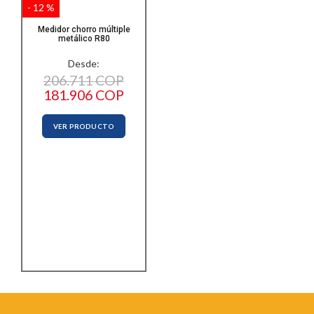
- 12 %
Medidor chorro múltiple
metálico R80
Desde:
206.711 COP
181.906 COP
VER PRODUCTO