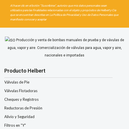
Al hacer clic en el botón “Suscribirse", autorizo que mis datos personales sean
utilizados para las finalidades relacionadas con el objeto y propósitos de Helbert y Cia
que se encuentran descritas en La Política de Privacidad y Uso de Datos Personales que
manifiesto conocer y aceptar
Producción y venta de bombas manuales de prueba y de vávulas de
agua, vapor y aire. Comercialización de válvulas para agua, vapor y aire,
nacionales e importadas
Producto Helbert
Válvulas de Pie
Válvulas Flotadoras
Cheques y Registros
Reductoras de Presión
Alivio y Seguridad
Filtros en "Y"