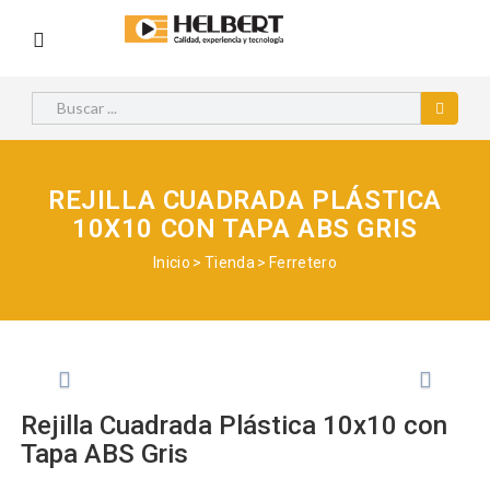
REJILLA CUADRADA PLÁSTICA
10X10 CON TAPA ABS GRIS
Inicio
Tienda
Ferretero
Anterior
Siguie
Rejilla Cuadrada Plástica 10x10 con
Tapa ABS Gris