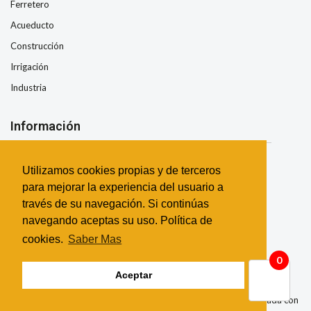
Ferretero
Acueducto
Construcción
Irrigación
Industria
Información
Nosotros
Utilizamos cookies propias y de terceros
Condiciones de Envio
para mejorar la experiencia del usuario a
Términos y Condiciones
través de su navegación. Si continúas
Garantía
navegando aceptas su uso. Política de
Contacto
cookies.
Saber Mas
0
Aceptar
©
2026 Todos los derechos reservados | Esta página fue realizada con