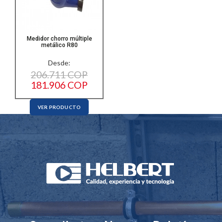
Medidor chorro múltiple
metálico R80
Desde:
206.711 COP
181.906 COP
VER PRODUCTO